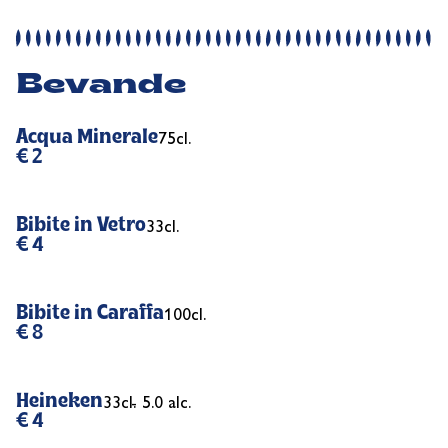
Bevande
Acqua Minerale
75cl.
€ 2
Bibite in Vetro
33cl.
€ 4
Bibite in Caraffa
100cl.
€ 8
Heineken
33cl.
- 5.0 alc.
€ 4